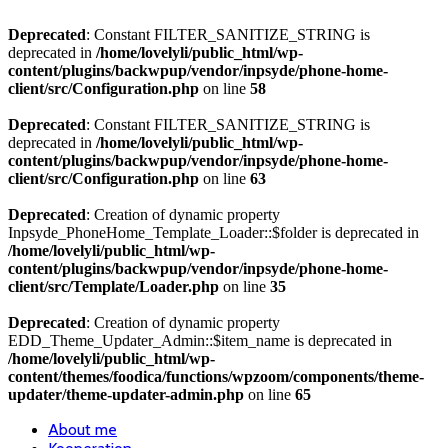
Deprecated
: Constant FILTER_SANITIZE_STRING is
deprecated in
/home/lovelyli/public_html/wp-
content/plugins/backwpup/vendor/inpsyde/phone-home-
client/src/Configuration.php
on line
58
Deprecated
: Constant FILTER_SANITIZE_STRING is
deprecated in
/home/lovelyli/public_html/wp-
content/plugins/backwpup/vendor/inpsyde/phone-home-
client/src/Configuration.php
on line
63
Deprecated
: Creation of dynamic property
Inpsyde_PhoneHome_Template_Loader::$folder is deprecated in
/home/lovelyli/public_html/wp-
content/plugins/backwpup/vendor/inpsyde/phone-home-
client/src/Template/Loader.php
on line
35
Deprecated
: Creation of dynamic property
EDD_Theme_Updater_Admin::$item_name is deprecated in
/home/lovelyli/public_html/wp-
content/themes/foodica/functions/wpzoom/components/theme-
updater/theme-updater-admin.php
on line
65
About me