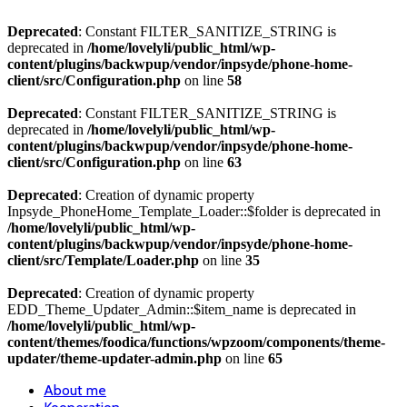
Deprecated
: Constant FILTER_SANITIZE_STRING is
deprecated in
/home/lovelyli/public_html/wp-
content/plugins/backwpup/vendor/inpsyde/phone-home-
client/src/Configuration.php
on line
58
Deprecated
: Constant FILTER_SANITIZE_STRING is
deprecated in
/home/lovelyli/public_html/wp-
content/plugins/backwpup/vendor/inpsyde/phone-home-
client/src/Configuration.php
on line
63
Deprecated
: Creation of dynamic property
Inpsyde_PhoneHome_Template_Loader::$folder is deprecated in
/home/lovelyli/public_html/wp-
content/plugins/backwpup/vendor/inpsyde/phone-home-
client/src/Template/Loader.php
on line
35
Deprecated
: Creation of dynamic property
EDD_Theme_Updater_Admin::$item_name is deprecated in
/home/lovelyli/public_html/wp-
content/themes/foodica/functions/wpzoom/components/theme-
updater/theme-updater-admin.php
on line
65
About me