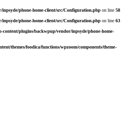
r/inpsyde/phone-home-client/src/Configuration.php
on line
58
r/inpsyde/phone-home-client/src/Configuration.php
on line
63
wp-content/plugins/backwpup/vendor/inpsyde/phone-home-
ontent/themes/foodica/functions/wpzoom/components/theme-