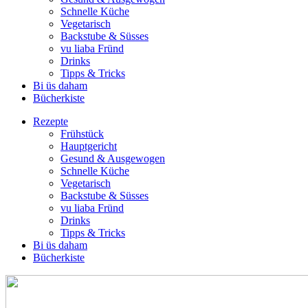
Schnelle Küche
Vegetarisch
Backstube & Süsses
vu liaba Fründ
Drinks
Tipps & Tricks
Bi üs daham
Bücherkiste
Rezepte
Frühstück
Hauptgericht
Gesund & Ausgewogen
Schnelle Küche
Vegetarisch
Backstube & Süsses
vu liaba Fründ
Drinks
Tipps & Tricks
Bi üs daham
Bücherkiste