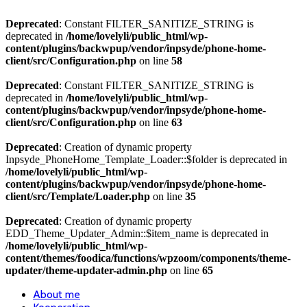
Deprecated
: Constant FILTER_SANITIZE_STRING is
deprecated in
/home/lovelyli/public_html/wp-
content/plugins/backwpup/vendor/inpsyde/phone-home-
client/src/Configuration.php
on line
58
Deprecated
: Constant FILTER_SANITIZE_STRING is
deprecated in
/home/lovelyli/public_html/wp-
content/plugins/backwpup/vendor/inpsyde/phone-home-
client/src/Configuration.php
on line
63
Deprecated
: Creation of dynamic property
Inpsyde_PhoneHome_Template_Loader::$folder is deprecated in
/home/lovelyli/public_html/wp-
content/plugins/backwpup/vendor/inpsyde/phone-home-
client/src/Template/Loader.php
on line
35
Deprecated
: Creation of dynamic property
EDD_Theme_Updater_Admin::$item_name is deprecated in
/home/lovelyli/public_html/wp-
content/themes/foodica/functions/wpzoom/components/theme-
updater/theme-updater-admin.php
on line
65
About me