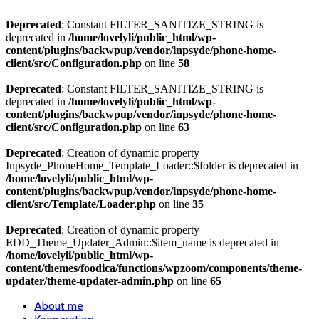
Deprecated
: Constant FILTER_SANITIZE_STRING is
deprecated in
/home/lovelyli/public_html/wp-
content/plugins/backwpup/vendor/inpsyde/phone-home-
client/src/Configuration.php
on line
58
Deprecated
: Constant FILTER_SANITIZE_STRING is
deprecated in
/home/lovelyli/public_html/wp-
content/plugins/backwpup/vendor/inpsyde/phone-home-
client/src/Configuration.php
on line
63
Deprecated
: Creation of dynamic property
Inpsyde_PhoneHome_Template_Loader::$folder is deprecated in
/home/lovelyli/public_html/wp-
content/plugins/backwpup/vendor/inpsyde/phone-home-
client/src/Template/Loader.php
on line
35
Deprecated
: Creation of dynamic property
EDD_Theme_Updater_Admin::$item_name is deprecated in
/home/lovelyli/public_html/wp-
content/themes/foodica/functions/wpzoom/components/theme-
updater/theme-updater-admin.php
on line
65
About me