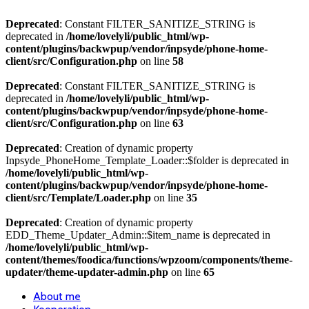
Deprecated
: Constant FILTER_SANITIZE_STRING is
deprecated in
/home/lovelyli/public_html/wp-
content/plugins/backwpup/vendor/inpsyde/phone-home-
client/src/Configuration.php
on line
58
Deprecated
: Constant FILTER_SANITIZE_STRING is
deprecated in
/home/lovelyli/public_html/wp-
content/plugins/backwpup/vendor/inpsyde/phone-home-
client/src/Configuration.php
on line
63
Deprecated
: Creation of dynamic property
Inpsyde_PhoneHome_Template_Loader::$folder is deprecated in
/home/lovelyli/public_html/wp-
content/plugins/backwpup/vendor/inpsyde/phone-home-
client/src/Template/Loader.php
on line
35
Deprecated
: Creation of dynamic property
EDD_Theme_Updater_Admin::$item_name is deprecated in
/home/lovelyli/public_html/wp-
content/themes/foodica/functions/wpzoom/components/theme-
updater/theme-updater-admin.php
on line
65
About me