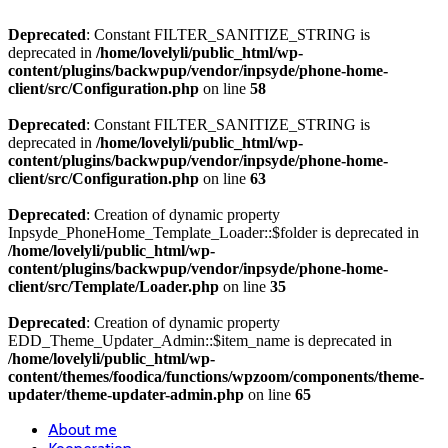
Deprecated
: Constant FILTER_SANITIZE_STRING is
deprecated in
/home/lovelyli/public_html/wp-
content/plugins/backwpup/vendor/inpsyde/phone-home-
client/src/Configuration.php
on line
58
Deprecated
: Constant FILTER_SANITIZE_STRING is
deprecated in
/home/lovelyli/public_html/wp-
content/plugins/backwpup/vendor/inpsyde/phone-home-
client/src/Configuration.php
on line
63
Deprecated
: Creation of dynamic property
Inpsyde_PhoneHome_Template_Loader::$folder is deprecated in
/home/lovelyli/public_html/wp-
content/plugins/backwpup/vendor/inpsyde/phone-home-
client/src/Template/Loader.php
on line
35
Deprecated
: Creation of dynamic property
EDD_Theme_Updater_Admin::$item_name is deprecated in
/home/lovelyli/public_html/wp-
content/themes/foodica/functions/wpzoom/components/theme-
updater/theme-updater-admin.php
on line
65
About me