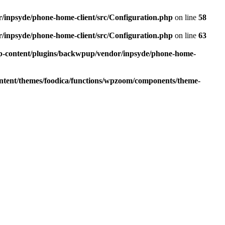
r/inpsyde/phone-home-client/src/Configuration.php
on line
58
r/inpsyde/phone-home-client/src/Configuration.php
on line
63
wp-content/plugins/backwpup/vendor/inpsyde/phone-home-
ontent/themes/foodica/functions/wpzoom/components/theme-