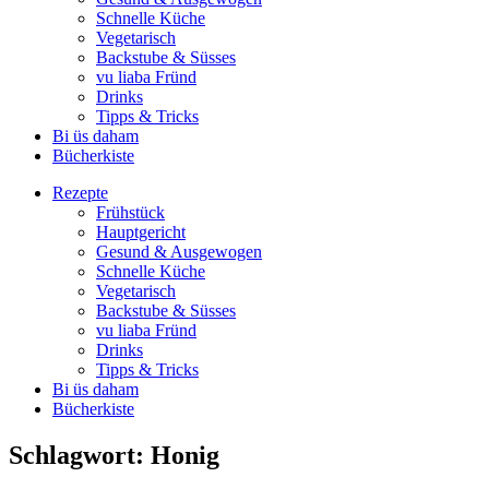
Schnelle Küche
Vegetarisch
Backstube & Süsses
vu liaba Fründ
Drinks
Tipps & Tricks
Bi üs daham
Bücherkiste
Rezepte
Frühstück
Hauptgericht
Gesund & Ausgewogen
Schnelle Küche
Vegetarisch
Backstube & Süsses
vu liaba Fründ
Drinks
Tipps & Tricks
Bi üs daham
Bücherkiste
Schlagwort:
Honig