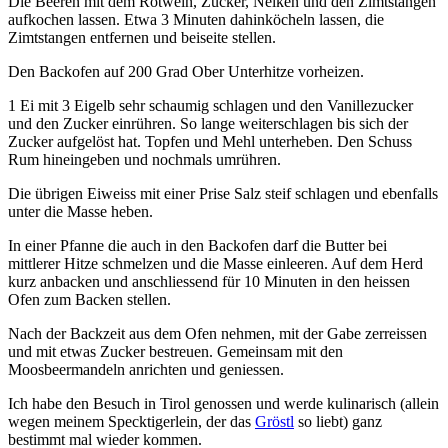
Die Beeren mit dem Rotwein, Zucker, Nelken und den Zimtstangen
aufkochen lassen. Etwa 3 Minuten dahinköcheln lassen, die
Zimtstangen entfernen und beiseite stellen.
Den Backofen auf 200 Grad Ober Unterhitze vorheizen.
1 Ei mit 3 Eigelb sehr schaumig schlagen und den Vanillezucker
und den Zucker einrühren. So lange weiterschlagen bis sich der
Zucker aufgelöst hat. Topfen und Mehl unterheben. Den Schuss
Rum hineingeben und nochmals umrühren.
Die übrigen Eiweiss mit einer Prise Salz steif schlagen und ebenfalls
unter die Masse heben.
In einer Pfanne die auch in den Backofen darf die Butter bei
mittlerer Hitze schmelzen und die Masse einleeren. Auf dem Herd
kurz anbacken und anschliessend für 10 Minuten in den heissen
Ofen zum Backen stellen.
Nach der Backzeit aus dem Ofen nehmen, mit der Gabe zerreissen
und mit etwas Zucker bestreuen. Gemeinsam mit den
Moosbeermandeln anrichten und geniessen.
Ich habe den Besuch in Tirol genossen und werde kulinarisch (allein
wegen meinem Specktigerlein, der das
Gröstl
so liebt) ganz
bestimmt mal wieder kommen.