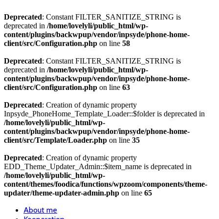
Deprecated
: Constant FILTER_SANITIZE_STRING is
deprecated in
/home/lovelyli/public_html/wp-
content/plugins/backwpup/vendor/inpsyde/phone-home-
client/src/Configuration.php
on line
58
Deprecated
: Constant FILTER_SANITIZE_STRING is
deprecated in
/home/lovelyli/public_html/wp-
content/plugins/backwpup/vendor/inpsyde/phone-home-
client/src/Configuration.php
on line
63
Deprecated
: Creation of dynamic property
Inpsyde_PhoneHome_Template_Loader::$folder is deprecated in
/home/lovelyli/public_html/wp-
content/plugins/backwpup/vendor/inpsyde/phone-home-
client/src/Template/Loader.php
on line
35
Deprecated
: Creation of dynamic property
EDD_Theme_Updater_Admin::$item_name is deprecated in
/home/lovelyli/public_html/wp-
content/themes/foodica/functions/wpzoom/components/theme-
updater/theme-updater-admin.php
on line
65
About me