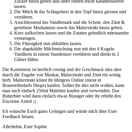
Zucker hinzu geben und unter rühren leicht karamellisieren
lassen.
Die Milch & das Schlagobers in den Topf hinzu giessen und
verrühren.
Anschliessend das Vanillemark und die Schote, den Zimt &
geriebene Muskatnuss sowie das Malzextrakt hinzu geben.
Kurz aufkochen lassen und die Zutaten gründlich miteinander
vermengen.
Die Flüssigkeit nun abkühlen lassen.
Die abgekühlte Milchmischung nun mit den 4 Kugeln
Vanilleeis in einem Standmixer verrühren und direkt in 2
Gläser füllen.
Die Konsistenz ist herrlich cremig und der Geschmack süss aber
durch die Zugabe von Muskat, Malzextrakt und Zimt ein wenig
herb. Malzextrakt könnt ihr übrigens Online (meist in
Brauereibedarfs Shops) kaufen. Solltet ihr dies nicht wollen, kann
man auch einfach 250ml Malzbier kaufen und verwenden. Das
Butterbier wird dann einfach etwas flüssiger oder ihr erhöht den
Eiscreme Anteil ;) .
Ich wünsche Euch gutes Gelingen und würde mich über Euer
Feedback freuen.
Allerliebst, Eure Sophie