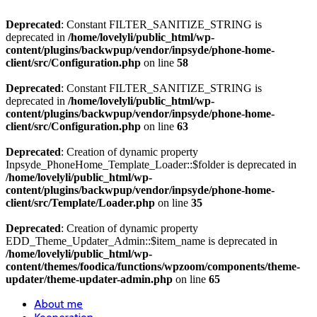
Deprecated
: Constant FILTER_SANITIZE_STRING is
deprecated in
/home/lovelyli/public_html/wp-
content/plugins/backwpup/vendor/inpsyde/phone-home-
client/src/Configuration.php
on line
58
Deprecated
: Constant FILTER_SANITIZE_STRING is
deprecated in
/home/lovelyli/public_html/wp-
content/plugins/backwpup/vendor/inpsyde/phone-home-
client/src/Configuration.php
on line
63
Deprecated
: Creation of dynamic property
Inpsyde_PhoneHome_Template_Loader::$folder is deprecated in
/home/lovelyli/public_html/wp-
content/plugins/backwpup/vendor/inpsyde/phone-home-
client/src/Template/Loader.php
on line
35
Deprecated
: Creation of dynamic property
EDD_Theme_Updater_Admin::$item_name is deprecated in
/home/lovelyli/public_html/wp-
content/themes/foodica/functions/wpzoom/components/theme-
updater/theme-updater-admin.php
on line
65
About me