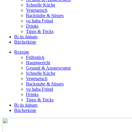
Schnelle Küche
Vegetarisch
Backstube & Süsses
vu liaba Fründ
Drinks
Tipps & Tricks
Bi üs daham
Bücherkiste
Rezepte
Frühstück
Hauptgericht
Gesund & Ausgewogen
Schnelle Küche
Vegetarisch
Backstube & Süsses
vu liaba Fründ
Drinks
Tipps & Tricks
Bi üs daham
Bücherkiste