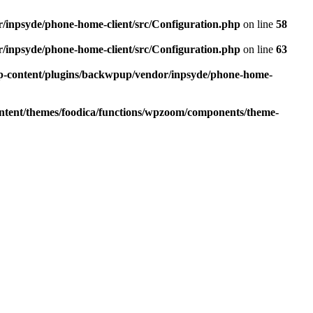
r/inpsyde/phone-home-client/src/Configuration.php
on line
58
r/inpsyde/phone-home-client/src/Configuration.php
on line
63
wp-content/plugins/backwpup/vendor/inpsyde/phone-home-
ontent/themes/foodica/functions/wpzoom/components/theme-