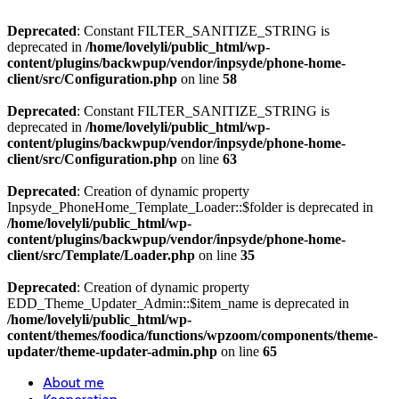
Deprecated
: Constant FILTER_SANITIZE_STRING is
deprecated in
/home/lovelyli/public_html/wp-
content/plugins/backwpup/vendor/inpsyde/phone-home-
client/src/Configuration.php
on line
58
Deprecated
: Constant FILTER_SANITIZE_STRING is
deprecated in
/home/lovelyli/public_html/wp-
content/plugins/backwpup/vendor/inpsyde/phone-home-
client/src/Configuration.php
on line
63
Deprecated
: Creation of dynamic property
Inpsyde_PhoneHome_Template_Loader::$folder is deprecated in
/home/lovelyli/public_html/wp-
content/plugins/backwpup/vendor/inpsyde/phone-home-
client/src/Template/Loader.php
on line
35
Deprecated
: Creation of dynamic property
EDD_Theme_Updater_Admin::$item_name is deprecated in
/home/lovelyli/public_html/wp-
content/themes/foodica/functions/wpzoom/components/theme-
updater/theme-updater-admin.php
on line
65
About me