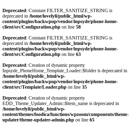
Deprecated
: Constant FILTER_SANITIZE_STRING is
deprecated in
/home/lovelyli/public_html/wp-
content/plugins/backwpup/vendor/inpsyde/phone-home-
client/src/Configuration.php
on line
58
Deprecated
: Constant FILTER_SANITIZE_STRING is
deprecated in
/home/lovelyli/public_html/wp-
content/plugins/backwpup/vendor/inpsyde/phone-home-
client/src/Configuration.php
on line
63
Deprecated
: Creation of dynamic property
Inpsyde_PhoneHome_Template_Loader::$folder is deprecated in
/home/lovelyli/public_html/wp-
content/plugins/backwpup/vendor/inpsyde/phone-home-
client/src/Template/Loader.php
on line
35
Deprecated
: Creation of dynamic property
EDD_Theme_Updater_Admin::$item_name is deprecated in
/home/lovelyli/public_html/wp-
content/themes/foodica/functions/wpzoom/components/theme-
updater/theme-updater-admin.php
on line
65