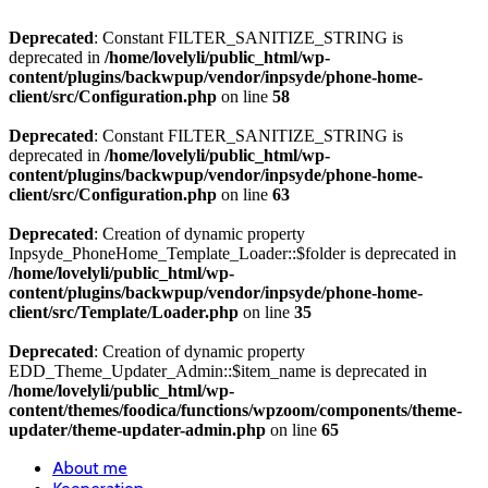
Deprecated
: Constant FILTER_SANITIZE_STRING is
deprecated in
/home/lovelyli/public_html/wp-
content/plugins/backwpup/vendor/inpsyde/phone-home-
client/src/Configuration.php
on line
58
Deprecated
: Constant FILTER_SANITIZE_STRING is
deprecated in
/home/lovelyli/public_html/wp-
content/plugins/backwpup/vendor/inpsyde/phone-home-
client/src/Configuration.php
on line
63
Deprecated
: Creation of dynamic property
Inpsyde_PhoneHome_Template_Loader::$folder is deprecated in
/home/lovelyli/public_html/wp-
content/plugins/backwpup/vendor/inpsyde/phone-home-
client/src/Template/Loader.php
on line
35
Deprecated
: Creation of dynamic property
EDD_Theme_Updater_Admin::$item_name is deprecated in
/home/lovelyli/public_html/wp-
content/themes/foodica/functions/wpzoom/components/theme-
updater/theme-updater-admin.php
on line
65
About me