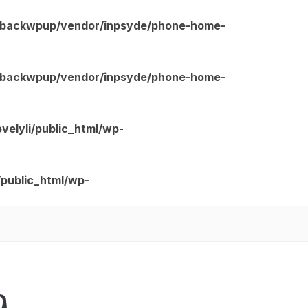
ns/backwpup/vendor/inpsyde/phone-home-
ns/backwpup/vendor/inpsyde/phone-home-
velyli/public_html/wp-
/public_html/wp-
g