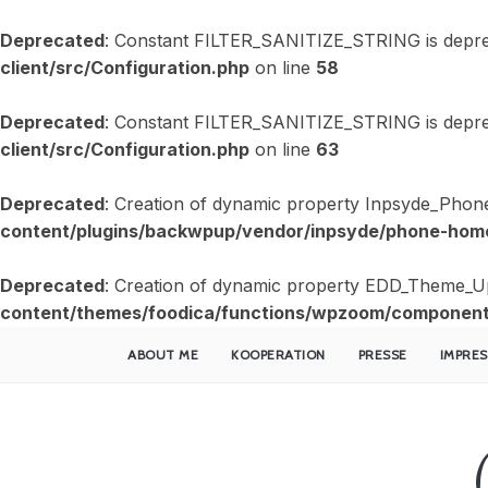
Deprecated
: Constant FILTER_SANITIZE_STRING is depre
client/src/Configuration.php
on line
58
Deprecated
: Constant FILTER_SANITIZE_STRING is depre
client/src/Configuration.php
on line
63
Deprecated
: Creation of dynamic property Inpsyde_Phon
content/plugins/backwpup/vendor/inpsyde/phone-home
Deprecated
: Creation of dynamic property EDD_Theme_U
content/themes/foodica/functions/wpzoom/component
ABOUT ME
KOOPERATION
PRESSE
IMPRE