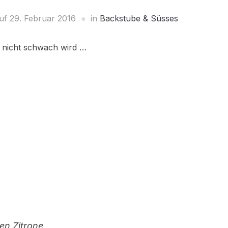
auf
29. Februar 2016
in
Backstube & Süsses
a nicht schwach wird …
en Zitrone