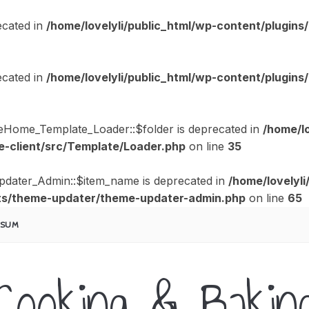
cated in
/home/lovelyli/public_html/wp-content/plugi
cated in
/home/lovelyli/public_html/wp-content/plugi
eHome_Template_Loader::$folder is deprecated in
/home/lo
-client/src/Template/Loader.php
on line
35
pdater_Admin::$item_name is deprecated in
/home/lovelyli
s/theme-updater/theme-updater-admin.php
on line
65
SSUM
Cooking & Bakin