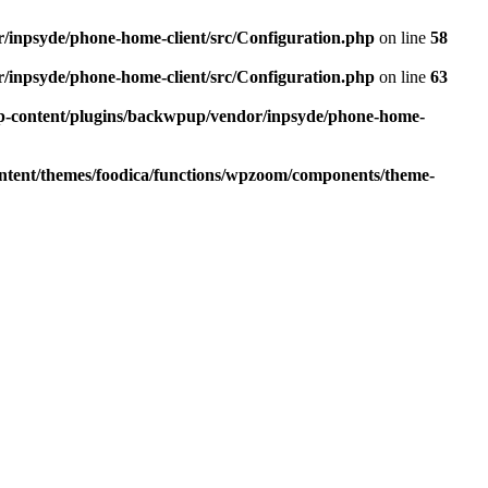
r/inpsyde/phone-home-client/src/Configuration.php
on line
58
r/inpsyde/phone-home-client/src/Configuration.php
on line
63
wp-content/plugins/backwpup/vendor/inpsyde/phone-home-
ontent/themes/foodica/functions/wpzoom/components/theme-