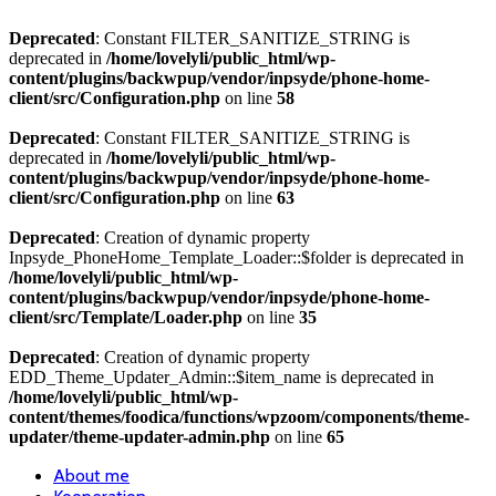
Deprecated
: Constant FILTER_SANITIZE_STRING is
deprecated in
/home/lovelyli/public_html/wp-
content/plugins/backwpup/vendor/inpsyde/phone-home-
client/src/Configuration.php
on line
58
Deprecated
: Constant FILTER_SANITIZE_STRING is
deprecated in
/home/lovelyli/public_html/wp-
content/plugins/backwpup/vendor/inpsyde/phone-home-
client/src/Configuration.php
on line
63
Deprecated
: Creation of dynamic property
Inpsyde_PhoneHome_Template_Loader::$folder is deprecated in
/home/lovelyli/public_html/wp-
content/plugins/backwpup/vendor/inpsyde/phone-home-
client/src/Template/Loader.php
on line
35
Deprecated
: Creation of dynamic property
EDD_Theme_Updater_Admin::$item_name is deprecated in
/home/lovelyli/public_html/wp-
content/themes/foodica/functions/wpzoom/components/theme-
updater/theme-updater-admin.php
on line
65
About me