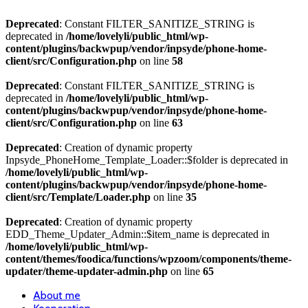
Deprecated
: Constant FILTER_SANITIZE_STRING is
deprecated in
/home/lovelyli/public_html/wp-
content/plugins/backwpup/vendor/inpsyde/phone-home-
client/src/Configuration.php
on line
58
Deprecated
: Constant FILTER_SANITIZE_STRING is
deprecated in
/home/lovelyli/public_html/wp-
content/plugins/backwpup/vendor/inpsyde/phone-home-
client/src/Configuration.php
on line
63
Deprecated
: Creation of dynamic property
Inpsyde_PhoneHome_Template_Loader::$folder is deprecated in
/home/lovelyli/public_html/wp-
content/plugins/backwpup/vendor/inpsyde/phone-home-
client/src/Template/Loader.php
on line
35
Deprecated
: Creation of dynamic property
EDD_Theme_Updater_Admin::$item_name is deprecated in
/home/lovelyli/public_html/wp-
content/themes/foodica/functions/wpzoom/components/theme-
updater/theme-updater-admin.php
on line
65
About me