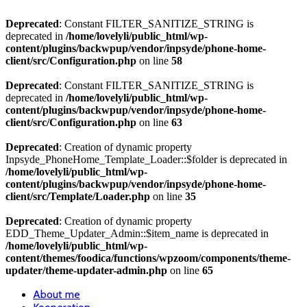
Deprecated
: Constant FILTER_SANITIZE_STRING is
deprecated in
/home/lovelyli/public_html/wp-
content/plugins/backwpup/vendor/inpsyde/phone-home-
client/src/Configuration.php
on line
58
Deprecated
: Constant FILTER_SANITIZE_STRING is
deprecated in
/home/lovelyli/public_html/wp-
content/plugins/backwpup/vendor/inpsyde/phone-home-
client/src/Configuration.php
on line
63
Deprecated
: Creation of dynamic property
Inpsyde_PhoneHome_Template_Loader::$folder is deprecated in
/home/lovelyli/public_html/wp-
content/plugins/backwpup/vendor/inpsyde/phone-home-
client/src/Template/Loader.php
on line
35
Deprecated
: Creation of dynamic property
EDD_Theme_Updater_Admin::$item_name is deprecated in
/home/lovelyli/public_html/wp-
content/themes/foodica/functions/wpzoom/components/theme-
updater/theme-updater-admin.php
on line
65
About me