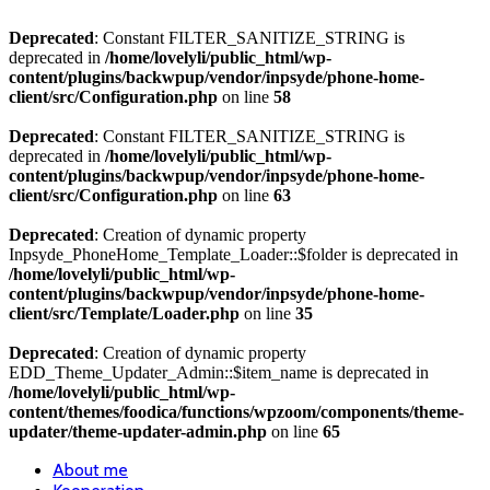
Deprecated
: Constant FILTER_SANITIZE_STRING is
deprecated in
/home/lovelyli/public_html/wp-
content/plugins/backwpup/vendor/inpsyde/phone-home-
client/src/Configuration.php
on line
58
Deprecated
: Constant FILTER_SANITIZE_STRING is
deprecated in
/home/lovelyli/public_html/wp-
content/plugins/backwpup/vendor/inpsyde/phone-home-
client/src/Configuration.php
on line
63
Deprecated
: Creation of dynamic property
Inpsyde_PhoneHome_Template_Loader::$folder is deprecated in
/home/lovelyli/public_html/wp-
content/plugins/backwpup/vendor/inpsyde/phone-home-
client/src/Template/Loader.php
on line
35
Deprecated
: Creation of dynamic property
EDD_Theme_Updater_Admin::$item_name is deprecated in
/home/lovelyli/public_html/wp-
content/themes/foodica/functions/wpzoom/components/theme-
updater/theme-updater-admin.php
on line
65
About me