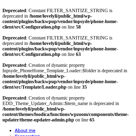
Deprecated
: Constant FILTER_SANITIZE_STRING is
deprecated in
/home/lovelyli/public_html/wp-
content/plugins/backwpup/vendor/inpsyde/phone-home-
client/src/Configuration.php
on line
58
Deprecated
: Constant FILTER_SANITIZE_STRING is
deprecated in
/home/lovelyli/public_html/wp-
content/plugins/backwpup/vendor/inpsyde/phone-home-
client/src/Configuration.php
on line
63
Deprecated
: Creation of dynamic property
Inpsyde_PhoneHome_Template_Loader::$folder is deprecated in
/home/lovelyli/public_html/wp-
content/plugins/backwpup/vendor/inpsyde/phone-home-
client/src/Template/Loader.php
on line
35
Deprecated
: Creation of dynamic property
EDD_Theme_Updater_Admin::$item_name is deprecated in
/home/lovelyli/public_html/wp-
content/themes/foodica/functions/wpzoom/components/theme-
updater/theme-updater-admin.php
on line
65
About me