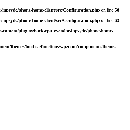
r/inpsyde/phone-home-client/src/Configuration.php
on line
58
r/inpsyde/phone-home-client/src/Configuration.php
on line
63
wp-content/plugins/backwpup/vendor/inpsyde/phone-home-
ontent/themes/foodica/functions/wpzoom/components/theme-