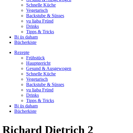
Schnelle Küche
Vegetarisch
Backstube & Süsses
vu liaba Fründ
Drinks
Tipps & Tricks
Bi üs daham
Bücherkiste
Rezepte
Frühstück
Hauptgericht
Gesund & Ausgewogen
Schnelle Küche
Vegetarisch
Backstube & Süsses
vu liaba Fründ
Drinks
Tipps & Tricks
Bi üs daham
Bücherkiste
Richard Dietrich 2