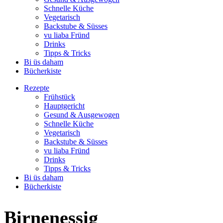
Schnelle Küche
Vegetarisch
Backstube & Süsses
vu liaba Fründ
Drinks
Tipps & Tricks
Bi üs daham
Bücherkiste
Rezepte
Frühstück
Hauptgericht
Gesund & Ausgewogen
Schnelle Küche
Vegetarisch
Backstube & Süsses
vu liaba Fründ
Drinks
Tipps & Tricks
Bi üs daham
Bücherkiste
Birnenessig