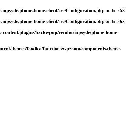
r/inpsyde/phone-home-client/src/Configuration.php
on line
58
r/inpsyde/phone-home-client/src/Configuration.php
on line
63
wp-content/plugins/backwpup/vendor/inpsyde/phone-home-
ontent/themes/foodica/functions/wpzoom/components/theme-