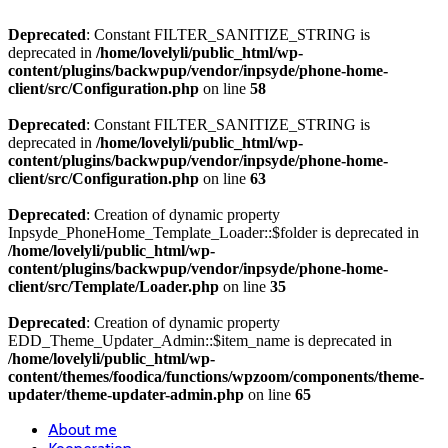
Deprecated
: Constant FILTER_SANITIZE_STRING is
deprecated in
/home/lovelyli/public_html/wp-
content/plugins/backwpup/vendor/inpsyde/phone-home-
client/src/Configuration.php
on line
58
Deprecated
: Constant FILTER_SANITIZE_STRING is
deprecated in
/home/lovelyli/public_html/wp-
content/plugins/backwpup/vendor/inpsyde/phone-home-
client/src/Configuration.php
on line
63
Deprecated
: Creation of dynamic property
Inpsyde_PhoneHome_Template_Loader::$folder is deprecated in
/home/lovelyli/public_html/wp-
content/plugins/backwpup/vendor/inpsyde/phone-home-
client/src/Template/Loader.php
on line
35
Deprecated
: Creation of dynamic property
EDD_Theme_Updater_Admin::$item_name is deprecated in
/home/lovelyli/public_html/wp-
content/themes/foodica/functions/wpzoom/components/theme-
updater/theme-updater-admin.php
on line
65
About me