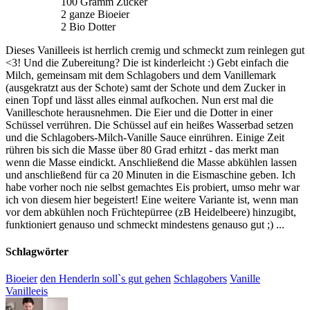
100 Gramm Zucker
2 ganze Bioeier
2 Bio Dotter
Dieses Vanilleeis ist herrlich cremig und schmeckt zum reinlegen gut
<3! Und die Zubereitung? Die ist kinderleicht :) Gebt einfach die
Milch, gemeinsam mit dem Schlagobers und dem Vanillemark
(ausgekratzt aus der Schote) samt der Schote und dem Zucker in
einen Topf und lässt alles einmal aufkochen. Nun erst mal die
Vanilleschote herausnehmen. Die Eier und die Dotter in einer
Schüssel verrühren. Die Schüssel auf ein heißes Wasserbad setzen
und die Schlagobers-Milch-Vanille Sauce einrühren. Einige Zeit
rühren bis sich die Masse über 80 Grad erhitzt - das merkt man
wenn die Masse eindickt. Anschließend die Masse abkühlen lassen
und anschließend für ca 20 Minuten in die Eismaschine geben. Ich
habe vorher noch nie selbst gemachtes Eis probiert, umso mehr war
ich von diesem hier begeistert! Eine weitere Variante ist, wenn man
vor dem abkühlen noch Früchtepürree (zB Heidelbeere) hinzugibt,
funktioniert genauso und schmeckt mindestens genauso gut ;) ...
Schlagwörter
Bioeier
den Henderln soll`s gut gehen
Schlagobers
Vanille
Vanilleeis