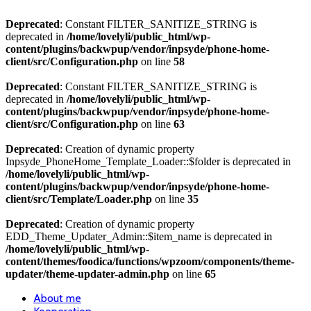
Deprecated
: Constant FILTER_SANITIZE_STRING is
deprecated in
/home/lovelyli/public_html/wp-
content/plugins/backwpup/vendor/inpsyde/phone-home-
client/src/Configuration.php
on line
58
Deprecated
: Constant FILTER_SANITIZE_STRING is
deprecated in
/home/lovelyli/public_html/wp-
content/plugins/backwpup/vendor/inpsyde/phone-home-
client/src/Configuration.php
on line
63
Deprecated
: Creation of dynamic property
Inpsyde_PhoneHome_Template_Loader::$folder is deprecated in
/home/lovelyli/public_html/wp-
content/plugins/backwpup/vendor/inpsyde/phone-home-
client/src/Template/Loader.php
on line
35
Deprecated
: Creation of dynamic property
EDD_Theme_Updater_Admin::$item_name is deprecated in
/home/lovelyli/public_html/wp-
content/themes/foodica/functions/wpzoom/components/theme-
updater/theme-updater-admin.php
on line
65
About me