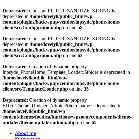
Deprecated
: Constant FILTER_SANITIZE_STRING is
deprecated in
/home/lovelyli/public_html/wp-
content/plugins/backwpup/vendor/inpsyde/phone-home-
client/src/Configuration.php
on line
58
Deprecated
: Constant FILTER_SANITIZE_STRING is
deprecated in
/home/lovelyli/public_html/wp-
content/plugins/backwpup/vendor/inpsyde/phone-home-
client/src/Configuration.php
on line
63
Deprecated
: Creation of dynamic property
Inpsyde_PhoneHome_Template_Loader::$folder is deprecated in
/home/lovelyli/public_html/wp-
content/plugins/backwpup/vendor/inpsyde/phone-home-
client/src/Template/Loader.php
on line
35
Deprecated
: Creation of dynamic property
EDD_Theme_Updater_Admin::$item_name is deprecated in
/home/lovelyli/public_html/wp-
content/themes/foodica/functions/wpzoom/components/theme-
updater/theme-updater-admin.php
on line
65
About me