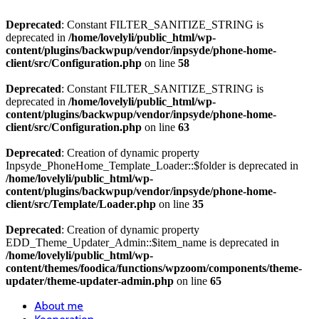
Deprecated
: Constant FILTER_SANITIZE_STRING is
deprecated in
/home/lovelyli/public_html/wp-
content/plugins/backwpup/vendor/inpsyde/phone-home-
client/src/Configuration.php
on line
58
Deprecated
: Constant FILTER_SANITIZE_STRING is
deprecated in
/home/lovelyli/public_html/wp-
content/plugins/backwpup/vendor/inpsyde/phone-home-
client/src/Configuration.php
on line
63
Deprecated
: Creation of dynamic property
Inpsyde_PhoneHome_Template_Loader::$folder is deprecated in
/home/lovelyli/public_html/wp-
content/plugins/backwpup/vendor/inpsyde/phone-home-
client/src/Template/Loader.php
on line
35
Deprecated
: Creation of dynamic property
EDD_Theme_Updater_Admin::$item_name is deprecated in
/home/lovelyli/public_html/wp-
content/themes/foodica/functions/wpzoom/components/theme-
updater/theme-updater-admin.php
on line
65
About me