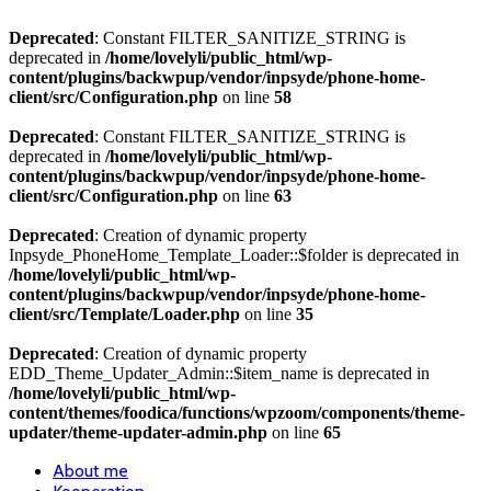
Deprecated
: Constant FILTER_SANITIZE_STRING is
deprecated in
/home/lovelyli/public_html/wp-
content/plugins/backwpup/vendor/inpsyde/phone-home-
client/src/Configuration.php
on line
58
Deprecated
: Constant FILTER_SANITIZE_STRING is
deprecated in
/home/lovelyli/public_html/wp-
content/plugins/backwpup/vendor/inpsyde/phone-home-
client/src/Configuration.php
on line
63
Deprecated
: Creation of dynamic property
Inpsyde_PhoneHome_Template_Loader::$folder is deprecated in
/home/lovelyli/public_html/wp-
content/plugins/backwpup/vendor/inpsyde/phone-home-
client/src/Template/Loader.php
on line
35
Deprecated
: Creation of dynamic property
EDD_Theme_Updater_Admin::$item_name is deprecated in
/home/lovelyli/public_html/wp-
content/themes/foodica/functions/wpzoom/components/theme-
updater/theme-updater-admin.php
on line
65
About me