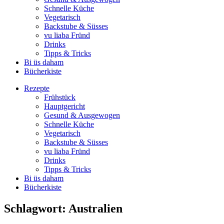
Schnelle Küche
Vegetarisch
Backstube & Süsses
vu liaba Fründ
Drinks
Tipps & Tricks
Bi üs daham
Bücherkiste
Rezepte
Frühstück
Hauptgericht
Gesund & Ausgewogen
Schnelle Küche
Vegetarisch
Backstube & Süsses
vu liaba Fründ
Drinks
Tipps & Tricks
Bi üs daham
Bücherkiste
Schlagwort:
Australien