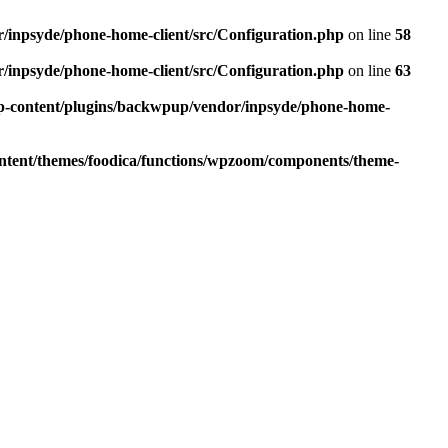
r/inpsyde/phone-home-client/src/Configuration.php
on line
58
r/inpsyde/phone-home-client/src/Configuration.php
on line
63
wp-content/plugins/backwpup/vendor/inpsyde/phone-home-
ontent/themes/foodica/functions/wpzoom/components/theme-