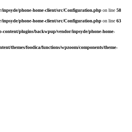
r/inpsyde/phone-home-client/src/Configuration.php
on line
58
r/inpsyde/phone-home-client/src/Configuration.php
on line
63
wp-content/plugins/backwpup/vendor/inpsyde/phone-home-
ontent/themes/foodica/functions/wpzoom/components/theme-