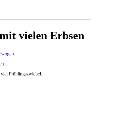
it vielen Erbsen
ewogen
Euch…
viel Frühlingszwiebel.