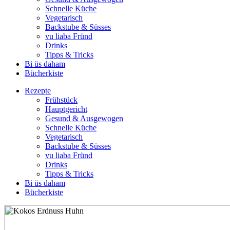
Schnelle Küche
Vegetarisch
Backstube & Süsses
vu liaba Fründ
Drinks
Tipps & Tricks
Bi üs daham
Bücherkiste
Rezepte
Frühstück
Hauptgericht
Gesund & Ausgewogen
Schnelle Küche
Vegetarisch
Backstube & Süsses
vu liaba Fründ
Drinks
Tipps & Tricks
Bi üs daham
Bücherkiste