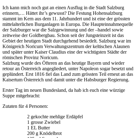
Ich kann mich noch gut an einen Ausflug in die Stadt Salzburg
erinnern,… Hättet ihr’s gewusst? Die Festung Hohensalzburg
stammt im Kern aus dem 11. Jahrhundert und ist eine der grössten
mittelalterlichen Burganlagen in Europa. Die Haupteinnahmequelle
der Salzburger war die Salzgewinnung und der –handel sowie
zeitweise der Goldbergbau. Schon seit der Jungsteinzeit ist das
Gebiet der heutigen Stadt durchgehend besiedelt. Salzburg war im
Königreich Noricum Verwaltungszentrum der keltischen Alaunen
und später unter Kaiser Claudius eine der wichtigsten Städte der
römischen Provinz Noricum.
Salzburg wurde des Öfteren an das heutige Bayern und wieder
retour an Österreich angegliedert, unter Napoleon sogar besetzt und
geplündert. Erst 1816 fiel das Land zum grössten Teil erneut an das
Kaisertum Österreich und damit unter die Habsburger Regierung.
Erster Tag im neuen Bundesland, da hab ich euch eine würzige
Suppe mitgebracht:
Zutaten für 4 Personen:
2 gekochte mehlige Erdäpfel
1 grosse Zwiebel
1 EL Butter
200 g Knödelbrot