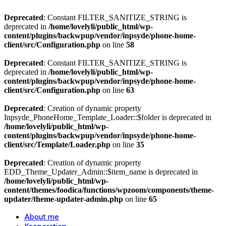
Deprecated
: Constant FILTER_SANITIZE_STRING is
deprecated in
/home/lovelyli/public_html/wp-
content/plugins/backwpup/vendor/inpsyde/phone-home-
client/src/Configuration.php
on line
58
Deprecated
: Constant FILTER_SANITIZE_STRING is
deprecated in
/home/lovelyli/public_html/wp-
content/plugins/backwpup/vendor/inpsyde/phone-home-
client/src/Configuration.php
on line
63
Deprecated
: Creation of dynamic property
Inpsyde_PhoneHome_Template_Loader::$folder is deprecated in
/home/lovelyli/public_html/wp-
content/plugins/backwpup/vendor/inpsyde/phone-home-
client/src/Template/Loader.php
on line
35
Deprecated
: Creation of dynamic property
EDD_Theme_Updater_Admin::$item_name is deprecated in
/home/lovelyli/public_html/wp-
content/themes/foodica/functions/wpzoom/components/theme-
updater/theme-updater-admin.php
on line
65
About me