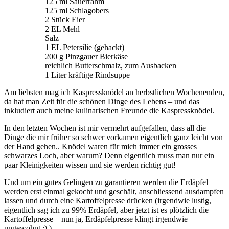
125 ml Sauerrahm
125 ml Schlagobers
2 Stück Eier
2 EL Mehl
Salz
1 EL Petersilie (gehackt)
200 g Pinzgauer Bierkäse
reichlich Butterschmalz, zum Ausbacken
1 Liter kräftige Rindsuppe
Am liebsten mag ich Kaspressknödel an herbstlichen Wochenenden,
da hat man Zeit für die schönen Dinge des Lebens – und das
inkludiert auch meine kulinarischen Freunde die Kaspressknödel.
In den letzten Wochen ist mir vermehrt aufgefallen, dass all die
Dinge die mir früher so schwer vorkamen eigentlich ganz leicht von
der Hand gehen.. Knödel waren für mich immer ein grosses
schwarzes Loch, aber warum? Denn eigentlich muss man nur ein
paar Kleinigkeiten wissen und sie werden richtig gut!
Und um ein gutes Gelingen zu garantieren werden die Erdäpfel
werden erst einmal gekocht und geschält, anschliessend ausdampfen
lassen und durch eine Kartoffelpresse drücken (irgendwie lustig,
eigentlich sag ich zu 99% Erdäpfel, aber jetzt ist es plötzlich die
Kartoffelpresse – nun ja, Erdäpfelpresse klingt irgendwie
ungewohnt ;) )…