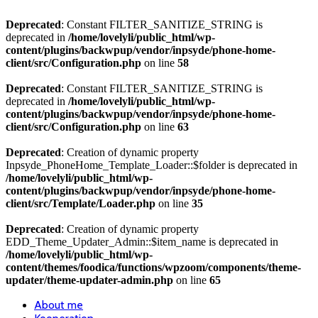
Deprecated
: Constant FILTER_SANITIZE_STRING is
deprecated in
/home/lovelyli/public_html/wp-
content/plugins/backwpup/vendor/inpsyde/phone-home-
client/src/Configuration.php
on line
58
Deprecated
: Constant FILTER_SANITIZE_STRING is
deprecated in
/home/lovelyli/public_html/wp-
content/plugins/backwpup/vendor/inpsyde/phone-home-
client/src/Configuration.php
on line
63
Deprecated
: Creation of dynamic property
Inpsyde_PhoneHome_Template_Loader::$folder is deprecated in
/home/lovelyli/public_html/wp-
content/plugins/backwpup/vendor/inpsyde/phone-home-
client/src/Template/Loader.php
on line
35
Deprecated
: Creation of dynamic property
EDD_Theme_Updater_Admin::$item_name is deprecated in
/home/lovelyli/public_html/wp-
content/themes/foodica/functions/wpzoom/components/theme-
updater/theme-updater-admin.php
on line
65
About me